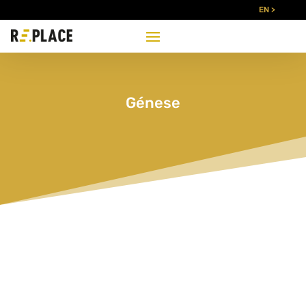
EN >
Génese