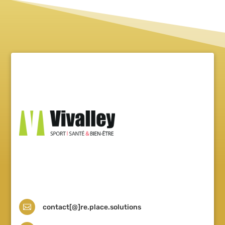
Projet accompagné par l’Incubateur Vivalley
by Eurasanté.
Pour nous contacter :

contact[@]re.place.solutions